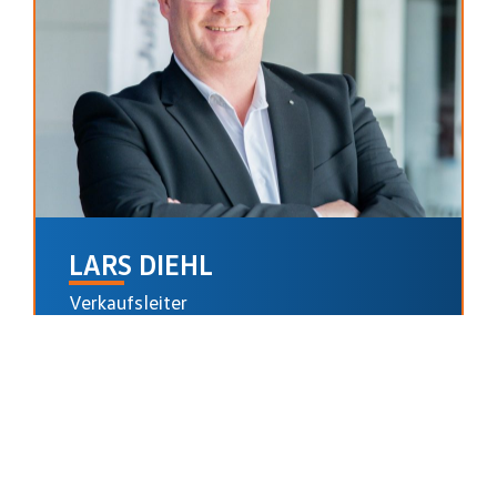
LARS DIEHL
Verkaufsleiter
02381/54 44 024
l.diehl@vw-franken.de