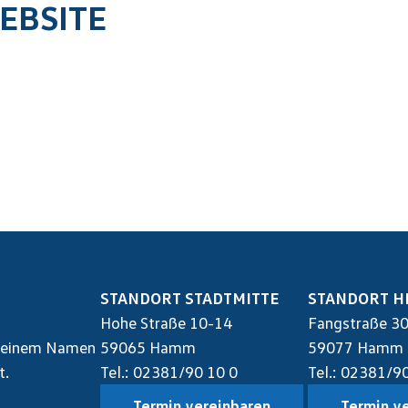
EBSITE
STANDORT STADTMITTE
STANDORT H
Hohe Straße 10-14
Fangstraße 3
t seinem Namen
59065 Hamm
59077 Hamm
t.
Tel.: 02381/90 10 0
Tel.: 02381/9
Termin vereinbaren
Termin v